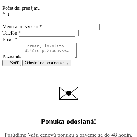
Počet dní prenájmu
*
Meno a priezvisko *
Telefón *
Email *
Poznámka
← Späť
Odoslať na posúdenie →
✉️
Ponuka odoslaná!
Posúdime Vašu cenovú ponuku a ozveme sa do 48 hodín.