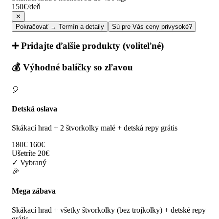
150€/deň
✕
Pokračovať → Termín a detaily
Sú pre Vás ceny privysoké?
➕ Pridajte ďalšie produkty (voliteľné)
💰 Výhodné balíčky so zľavou
🎈
Detská oslava
Skákací hrad + 2 štvorkolky malé + detská repy grátis
180€
160€
Ušetríte 20€
✓ Vybraný
🎉
Mega zábava
Skákací hrad + všetky štvorkolky (bez trojkolky) + detské repy
grátis