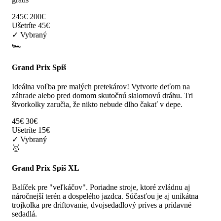
245€
200€
Ušetríte 45€
✓ Vybraný
🏎️
Grand Prix Spiš
Ideálna voľba pre malých pretekárov! Vytvorte deťom na
záhrade alebo pred domom skutočnú slalomovú dráhu. Tri
štvorkolky zaručia, že nikto nebude dlho čakať v depe.
45€
30€
Ušetríte 15€
✓ Vybraný
🥇
Grand Prix Spiš XL
Balíček pre "veľkáčov". Poriadne stroje, ktoré zvládnu aj
náročnejší terén a dospelého jazdca. Súčasťou je aj unikátna
trojkolka pre driftovanie, dvojsedadlový príves a prídavné
sedadlá.