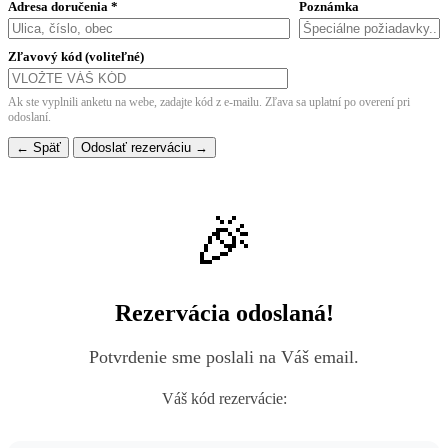
Adresa doručenia *
Poznámka
Zľavový kód (voliteľné)
Ak ste vyplnili anketu na webe, zadajte kód z e-mailu. Zľava sa uplatní po overení pri
odoslaní.
← Späť
Odoslať rezerváciu →
🎉
Rezervácia odoslaná!
Potvrdenie sme poslali na Váš email.
Váš kód rezervácie: