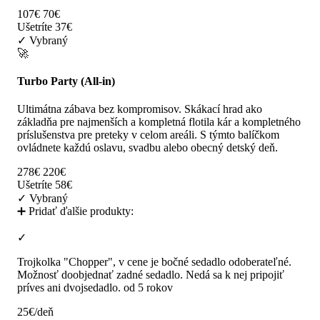
107€
70€
Ušetríte 37€
✓ Vybraný
🚀
Turbo Party (All-in)
Ultimátna zábava bez kompromisov. Skákací hrad ako
základňa pre najmenších a kompletná flotila kár a kompletného
príslušenstva pre preteky v celom areáli. S týmto balíčkom
ovládnete každú oslavu, svadbu alebo obecný detský deň.
278€
220€
Ušetríte 58€
✓ Vybraný
➕ Pridať ďalšie produkty:
✓
Trojkolka "Chopper", v cene je bočné sedadlo odoberateľné.
Možnosť doobjednať zadné sedadlo. Nedá sa k nej pripojiť
príves ani dvojsedadlo. od 5 rokov
25€/deň