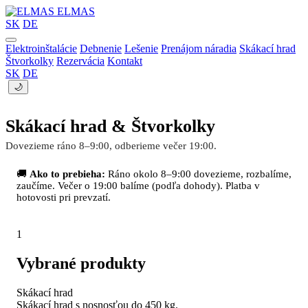
ELMAS
SK
DE
Elektroinštalácie
Debnenie
Lešenie
Prenájom náradia
Skákací hrad
Štvorkolky
Rezervácia
Kontakt
SK
DE
🌙
Skákací hrad & Štvorkolky
Dovezieme ráno 8–9:00, odberieme večer 19:00.
🚚
Ako to prebieha:
Ráno okolo 8–9:00 dovezieme, rozbalíme,
zaučíme. Večer o 19:00 balíme (podľa dohody). Platba v
hotovosti pri prevzatí.
1
Vybrané produkty
Skákací hrad
Skákací hrad s nosnosťou do 450 kg.