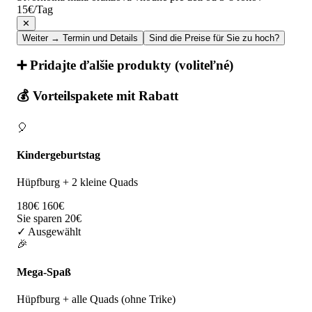
15€/Tag
✕
Weiter → Termin und Details
Sind die Preise für Sie zu hoch?
➕ Pridajte ďalšie produkty (voliteľné)
💰 Vorteilspakete mit Rabatt
🎈
Kindergeburtstag
Hüpfburg + 2 kleine Quads
180€
160€
Sie sparen 20€
✓ Ausgewählt
🎉
Mega-Spaß
Hüpfburg + alle Quads (ohne Trike)