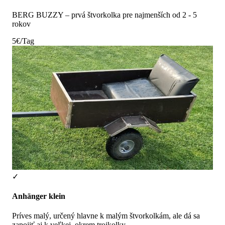
BERG BUZZY – prvá štvorkolka pre najmenších od 2 - 5
rokov
5€/Tag
✓
Anhänger klein
Príves malý, určený hlavne k malým štvorkolkám, ale dá sa
zapojiť aj k veľkej, okrem trojkolky.