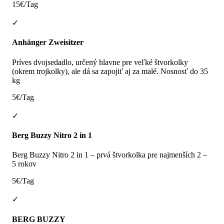
15€/Tag
✓
Anhänger Zweisitzer
Príves dvojsedadlo, určený hlavne pre veľké štvorkolky
(okrem trojkolky), ale dá sa zapojiť aj za malé. Nosnosť do 35
kg
5€/Tag
✓
Berg Buzzy Nitro 2 in 1
Berg Buzzy Nitro 2 in 1 – prvá štvorkolka pre najmenších 2 –
5 rokov
5€/Tag
✓
BERG BUZZY