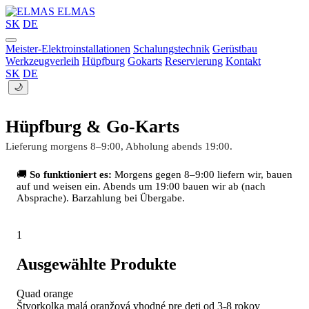
ELMAS
SK
DE
Meister-Elektroinstallationen
Schalungstechnik
Gerüstbau
Werkzeugverleih
Hüpfburg
Gokarts
Reservierung
Kontakt
SK
DE
🌙
Hüpfburg & Go-Karts
Lieferung morgens 8–9:00, Abholung abends 19:00.
🚚
So funktioniert es:
Morgens gegen 8–9:00 liefern wir, bauen
auf und weisen ein. Abends um 19:00 bauen wir ab (nach
Absprache). Barzahlung bei Übergabe.
1
Ausgewählte Produkte
Quad orange
Štvorkolka malá oranžová vhodné pre deti od 3-8 rokov