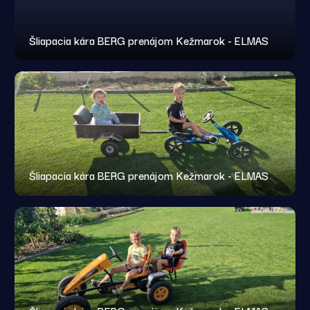
Šliapacia kára BERG prenájom Kežmarok - ELMAS
Šliapacia kára BERG prenájom Kežmarok - ELMAS